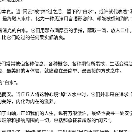
本真。当“闲云”被“焯”过之后，留下的“白水”，或许就代表着
最终融入水中，化为一种无法用言语形容的、却能被感知到的“
泛着清光的白水。它们用那布满厚茧的手指，蘸取一滴，放入口中
，比它们吃过的任何果实都清爽。
，我们常常被🤔各种信息、各种概念、各种期待所裹挟，生活变得
理，最美好的🔥体验，就隐藏在最简单、最直接的方式之中。
“白水”。
而安。当丘丘人将这种心境“焯”入水中时，它们并非是在追求“闲云
的美好，内化为内在的滋养。
归于山岫，正如我们的人生，纵有万般漂泊，最终也要寻一处安宁
去理解和接纳周围的一切，包括那象征着超然的“闲云”。