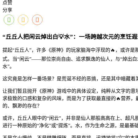
点赞
分享
“丘丘人把闲云焯出白💡水”：一场跨越次元的烹饪遐
提起“丘丘人”，许多《原神》的玩家脑海中浮现的🔥，或许
式。当“闲云”——那位崇尚自由、追求飘逸的仙人，与“焯出白
水”。
这究竟是怎样一番场景？是荒诞不经的恶搞，还是其中暗藏着
让我们暂且抛开《原神》游戏中的具体设定，纯粹从文字的意
求极致的口感和复杂的风味，而是为了获取最直接的🔥营养，
的、飘渺的存在？
或许，丘丘人眼中的“闲云”，并非是仙人那般高高在上、超凡
进行一种原始的“净化”或“提炼”。水，作为生命之源，是最基
不是文火慢炖，不是精雕细琢，而是直接、迅捷地将“它”的本