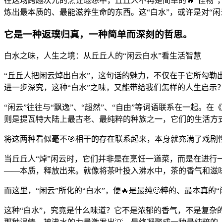
在这场跨越次元的烹饪遐想中，丘丘人不再是简单的🔥“怪物
炼出最本质的、最能滋养生命的东西。这“白水”，或许是对“闲云
它是一种返璞归真，一种简单而深刻的哲思。
白水之味，人生之境：从丘丘人的“闲云白水”看生活智慧
“丘丘人把闲云焯出白水”，这句话的魅力，不仅在于它所勾勒
进一步深究，这种“白水”之味，又能带给我们怎样的人生启示
“闲云”往往与“飘逸”、“超然”、“自由”等词语联系在一起
则是提瓦特大陆上最古老、最纯粹的种族之一，它们的生活方
将这两种看似毫不🎯相干的存在联系起来，本身就充满了戏剧
当丘丘人“焯”闲云时，它们并非是在烹饪一道菜，而是在进行一种
——本质，释放出来。就像将茶叶投入沸水中，茶的香气和滋
而这里，“闲云”所化的“白水”，便🔥是最纯🙂粹的、最本真的
这种“白水”，究竟是什么味道？它不是浓郁的香气，不是复杂