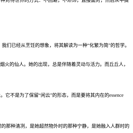
了一种对待世界的方式：不回避，不矫饰，直接面对，然后从中提
。我们已经从烹饪的想象，将其解读为一种“化繁为简”的哲学。
人间烟火的仙人。她的出现，总是伴随着灵动与活力。而丘丘人，
它不是为了保留“闲云”的形态，而是要将其内在的essence
时的那种清冽，是她超然物外时的那种宁静，是她融入人群时的