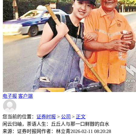
电子报
客户端
您当前的位置：
证券时报
>
公司
>
正文
闲云归岫，茶语人生：丘丘人与那一口鲜醇的白水
来源：证券时报网
作者：林立青
2026-02-11 08:20:28