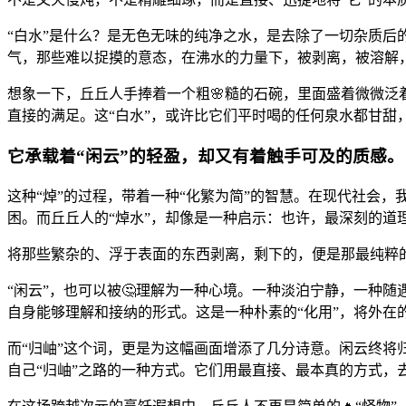
“白水”是什么？是无色无味的纯净之水，是去除了一切杂质后的
气，那些难以捉摸的意态，在沸水的力量下，被剥离，被溶解，
想象一下，丘丘人手捧着一个粗🌸糙的石碗，里面盛着微微
直接的满足。这“白水”，或许比它们平时喝的任何泉水都甘甜
它承载着“闲云”的轻盈，却又有着触手可及的质感。
这种“焯”的过程，带着一种“化繁为简”的智慧。在现代社会
困。而丘丘人的“焯水”，却像是一种启示：也许，最深刻的道
将那些繁杂的、浮于表面的东西剥离，剩下的，便是那最纯粹的
“闲云”，也可以被🤔理解为一种心境。一种淡泊宁静，一种随遇
自身能够理解和接纳的形式。这是一种朴素的“化用”，将外在
而“归岫”这个词，更是为这幅画面增添了几分诗意。闲云终将
自己“归岫”之路的一种方式。它们用最直接、最本真的方式，