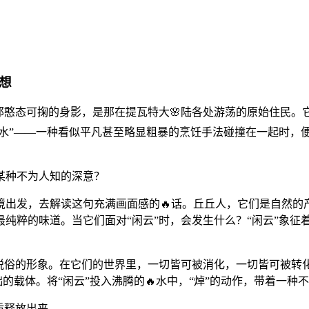
想
是那憨态可掬的身影，是那在提瓦特大🌸陆各处游荡的原始住民。
水”——一种看似平凡甚至略显粗暴的烹饪手法碰撞在一起时，便
某种不为人知的深意？
境出发，去解读这句充满画面感的🔥话。丘丘人，它们是自然的
最纯粹的味道。当它们面对“闲云”时，会发生什么？“闲云”象
脱俗的形象。在它们的世界里，一切皆可被消化，一切皆可被转化
础的载体。将“闲云”投入沸腾的🔥水中，“焯”的动作，带着一种
质释放出来。