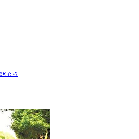
投
科创板