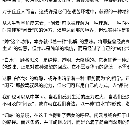
那种温情，被沸水的力量激发出💡，最终凝聚成一种最纯粹的、
对于丘丘人而言，这或许是它们在艰苦环境中，获得的一种精神
从人生哲学角度来看，“闲云”可以被理解为一种理想、一种向
时常仰望“闲云”般的远方，渴望达到那般境界，但现实往往是
“焯”这个动作，本身就带着一种“化解”的意味。将那些曾经高高
主义”的智慧，但并非是简单的模仿，而是经过了自己的“转化”
“白水”，顾名思义，是纯粹、透明、无杂质的。它象征着一种返
的滋味，正是对这种渴望的回应。它不需要华丽的辞藻，不需
这股“白💡水”的鲜醇，或许也暗示着一种“顺势而为”的哲
“闲云”那般驾驭风的能力，但它们可以用自己的方式，去“品尝
我们也可以从中学习。当我们感到生活的压力过大，当我们迷
不可及的“闲云”，或许就在我们身边，以一种“白水”的形式，
“归岫”的意境，在这里也得到了完美的呼应。闲云最终会归于山
的路径。而这条路，并非崎岖坎坷，而是充满了简单而深刻的