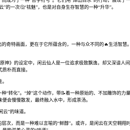
”，而成为了一种“哲学符号”。它们用“焯出白水”的行动，展现
”的一次🤔“祛魅”，也是对自身生存智慧的一种“升华”。
出的奇特画面，更在于它所蕴含的，一种与众不同的🔥生活智慧
？
。在《原神》的设定中，闲云仙人是一位追求极致飘逸，却又深谙
式质朴而直接。
性。
“转化”。“焯”这个动作，带📝着一种原始的、不加雕饰的力量。
味便会慢慢散发，最终融入水中，形成茶汤。
“闲云”的味道。
的层次，而是一种难以言喻的“鲜醇”。或许，是闲云在天空翱翔