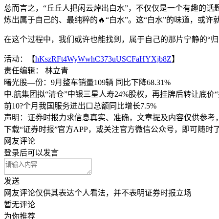
总而言之，“丘丘人把闲云焯出白水”，不仅仅是一个有趣的
炼出属于自己的、最纯粹的🔥“白水”。这“白水”的味道，或
在这个过程中，我们或许也能找到，属于自己的那片宁静的“归
活动：【
hKszRFt4WyWwhC373uUSCFaHYXjb8Z
】
责任编辑： 林立青
曙光股—份：9月整车销量109辆 同比下降68.31%
中.航集团拟“清仓”中银三星人寿24%股权，再挂牌后转让底价“
前10?个月我国服务进出口总额同比增长7.5%
声明：证券时报力求信息真实、准确，文章提及内容仅供参考
下载“证券时报”官方APP，或关注官方微信公众号，即可随
网友评论
登录
后可以发言
发送
网友评论仅供其表达个人看法，并不表明证券时报立场
暂无评论
为你推荐