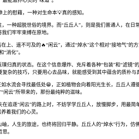
最能滋养心灵的“味道”。
上的慰藉，一种对生命本💡真的感知。
往，一种超脱世俗的境界。而“丘丘人”，则是我们普通人，在日
将我们牢牢束缚在原地。
在上、遥不可及的🔥“闲云”，通过“焯水”这个相对“接地气”的
和“消化”。
璞归真的状态。在这个信息爆炸、充斥着各种“包装”和“滤镜”
要复杂的技巧，只要用心去品味，就能感受到其中蕴含的质朴与
学。正如水流会寻找最低处😁，正如植物会向着阳光生长，丘丘人
”“闲云”所带来的，那份最纯粹的滋味。
失在追逐“闲云”的路上时，不妨学学丘丘人，放慢脚步，用最简
滋养着我们的心灵。
岫，人生的旅途，也终将回归平静。丘丘人的“焯水”行为，仿佛
哲思。