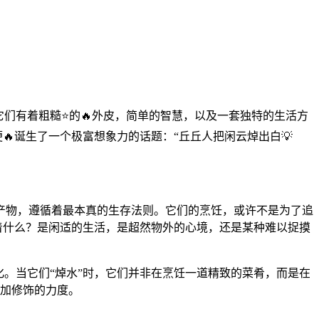
它们有着粗糙⭐的🔥外皮，简单的智慧，以及一套独特的生活方
🔥诞生了一个极富想象力的话题：“丘丘人把闲云焯出白💡
产物，遵循着最本真的生存法则。它们的烹饪，或许不是为了追
征着什么？是闲适的生活，是超然物外的心境，还是某种难以捉摸
。当它们“焯水”时，它们并非在烹饪一道精致的菜肴，而是在
不加修饰的力度。