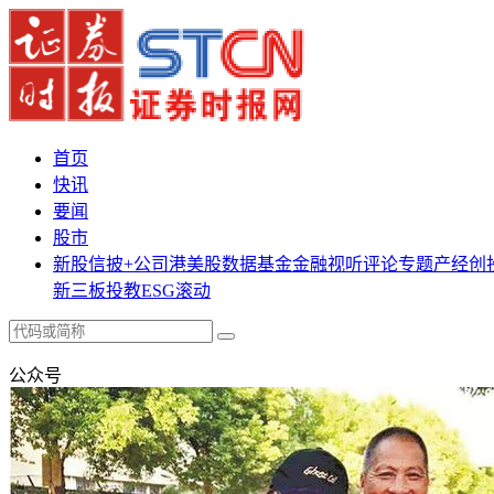
首页
快讯
要闻
股市
新股
信披+
公司
港美股
数据
基金
金融
视听
评论
专题
产经
创
新三板
投教
ESG
滚动
公众号